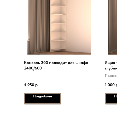
Консоль 300 подходит для шкафа
Ящик 
2400/600
глуби
Подходи
1700, 2
4 950
р.
1 000
Подробнее
П