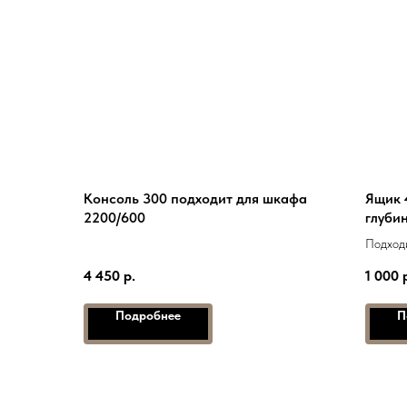
Консоль 300 подходит для шкафа
Ящик 
2200/600
глуби
Подходи
1700, 2
4 450
р.
1 000
Подробнее
П